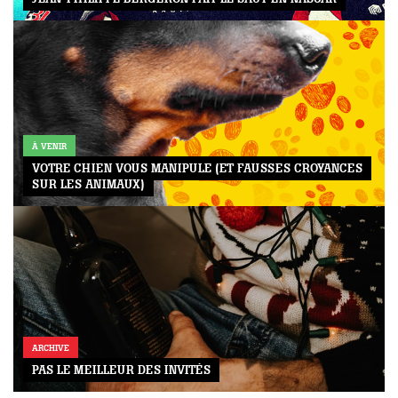
UMMUM
rement
au
bec
À VENIR
ébec)
VOTRE CHIEN VOUS MANIPULE (ET FAUSSES CROYANCES
SUR LES ANIMAUX)
éphone
s
s
ARCHIVE
PAS LE MEILLEUR DES INVITÉS