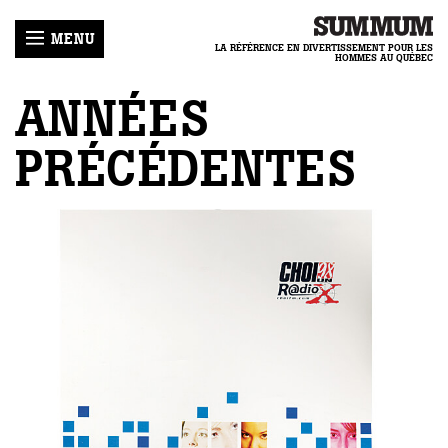
MENU
LA RÉFÉRENCE EN DIVERTISSEMENT POUR LES
HOMMES AU QUÉBEC
ANNÉES
PRÉCÉDENTES
LLES
ER
R
-
HRONIQUES
MUM
E
ENIR
IQUE
LOGUES
GIRL
ACTER
COURS
ECETTES
TIQUE
NNEMENT
REAMTEAM
IDENTIALITÉ