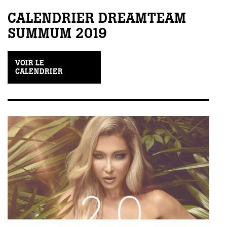
ébec)
CALENDRIER DREAMTEAM
SUMMUM 2019
éphone
VOIR LE
CALENDRIER
s
s
7