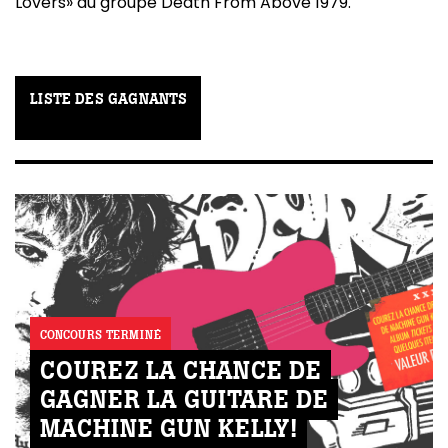
Lovers» du groupe Death From Above 1979.
LISTE DES GAGNANTS
CONCOURS TERMINÉ
COUREZ LA CHANCE DE
GAGNER LA GUITARE DE
MACHINE GUN KELLY!