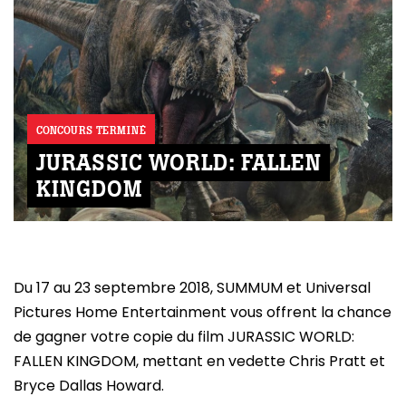
GAZINE
UMMUM
rement
au
CONCOURS TERMINÉ
JURASSIC WORLD: FALLEN
bec
ébec)
KINGDOM
éphone
Du 17 au 23 septembre 2018, SUMMUM et Universal
Pictures Home Entertainment vous offrent la chance
s
de gagner votre copie du film JURASSIC WORLD:
s
FALLEN KINGDOM, mettant en vedette Chris Pratt et
Bryce Dallas Howard.