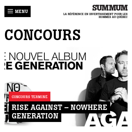
MENU
LA RÉFÉRENCE EN DIVERTISSEMENT POUR LES
HOMMES AU QUÉBEC
CONCOURS
LLES
ER
R
-
HRONIQUES
MUM
E
ENIR
IQUE
LOGUES
GIRL
ACTER
ECETTES
TIQUE
COURS
CONCOURS TERMINÉ
NNEMENT
REAMTEAM
RISE AGAINST – NOWHERE
IDENTIALITÉ
GENERATION