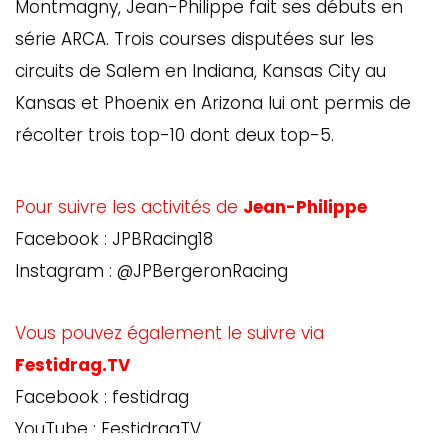
Montmagny, Jean-Philippe fait ses débuts en
ébec)
série ARCA. Trois courses disputées sur les
circuits de Salem en Indiana, Kansas City au
éphone
Kansas et Phoenix en Arizona lui ont permis de
récolter trois top-10 dont deux top-5.
s
s
Pour suivre les activités de
Jean-Philippe
Facebook : JPBRacing18
Instagram : @JPBergeronRacing
Vous pouvez également le suivre via
7
Festidrag.TV
Facebook : festidrag
YouTube : FestidragTV