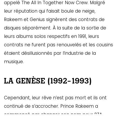
appelé The All In Together Now Crew. Malgré
ébec)
leur réputation qui faisait boule de neige,
Rakeem et Genius signèrent des contrats de
éphone
disques séparément. À la suite de la sortie de
leurs albums solos respectifs en 1991, leurs
contrats ne furent pas renouvelés et les cousins
s
s
étaient désillusionnés par l’industrie de la
musique.
LA GENÈSE (1992-1993)
7
Cependant, leur rêve n’est pas mort et ils ont
continué de s’accrocher. Prince Rakeem a
commencé par changer son nom pour RZA,