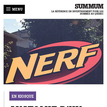
MENU
LA RÉFÉRENCE EN DIVERTISSEMENT POUR LES
HOMMES AU QUÉBEC
LLES
ER
R
-
HRONIQUES
MUM
E
ENIR
IQUE
LOGUES
GIRL
ACTER
COURS
ECETTES
TIQUE
NNEMENT
REAMTEAM
IDENTIALITÉ
EN KIOSQUE