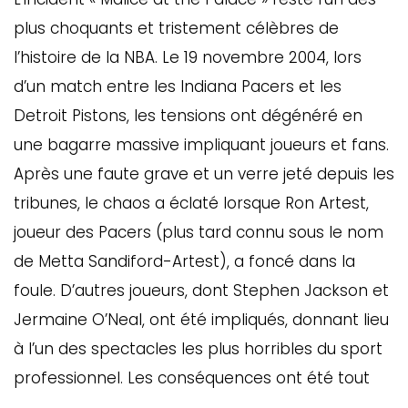
ébec)
plus choquants et tristement célèbres de
l’histoire de la NBA. Le 19 novembre 2004, lors
éphone
d’un match entre les Indiana Pacers et les
Detroit Pistons, les tensions ont dégénéré en
une bagarre massive impliquant joueurs et fans.
s
Après une faute grave et un verre jeté depuis les
s
tribunes, le chaos a éclaté lorsque Ron Artest,
joueur des Pacers (plus tard connu sous le nom
de Metta Sandiford-Artest), a foncé dans la
foule. D’autres joueurs, dont Stephen Jackson et
Jermaine O’Neal, ont été impliqués, donnant lieu
7
à l’un des spectacles les plus horribles du sport
professionnel. Les conséquences ont été tout
aussi dramatiques, la ligue et ses supporters