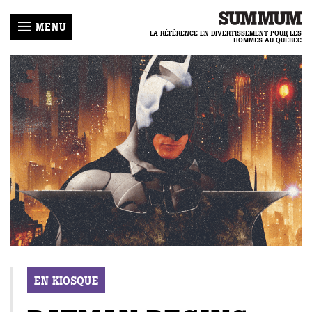
MENU
LA RÉFÉRENCE EN DIVERTISSEMENT POUR LES
HOMMES AU QUÉBEC
LLES
ER
R
-
HRONIQUES
MUM
E
ENIR
IQUE
LOGUES
GIRL
ACTER
COURS
ECETTES
TIQUE
NNEMENT
REAMTEAM
IDENTIALITÉ
EN KIOSQUE