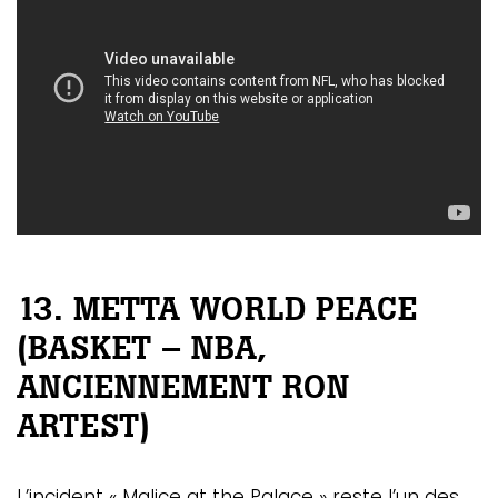
GAZINE
13. METTA WORLD PEACE
UMMUM
(BASKET – NBA,
ANCIENNEMENT RON
ARTEST)
rement
au
bec
L’incident « Malice at the Palace » reste l’un des