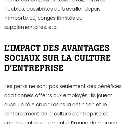
ébec)
flexibles, possibilités de travailler depuis
n’importe où, congés illimités ou
éphone
supplémentaires, etc.
L’IMPACT DES AVANTAGES
s
s
SOCIAUX SUR LA CULTURE
D’ENTREPRISE
Les perks ne sont pas seulement des bénéfices
additionnels offerts aux employés : ils jouent
7
aussi un rôle crucial dans la définition et le
renforcement de la culture d’entreprise et
contribuent directement à l’image de marque