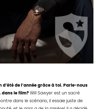
on d’été de l’année grâce à toi. Parle-nous
 dans le film?
Will Sawyer est un sacré
tre dans le scénario, il essaie juste de
puté, et le gars a de la misère! Il a décidé