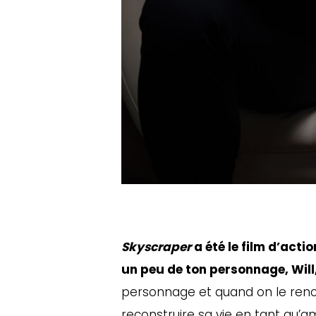
Skyscraper
a été le film d’acti
un peu de ton personnage, Will,
personnage et quand on le rencon
reconstruire sa vie en tant qu’am