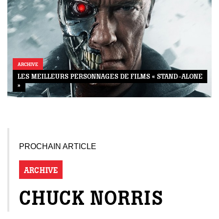
ébec)
éphone
ARCHIVE
LES MEILLEURS PERSONNAGES DE FILMS « STAND-ALONE
s
»
s
PROCHAIN ARTICLE
ARCHIVE
7
CHUCK NORRIS