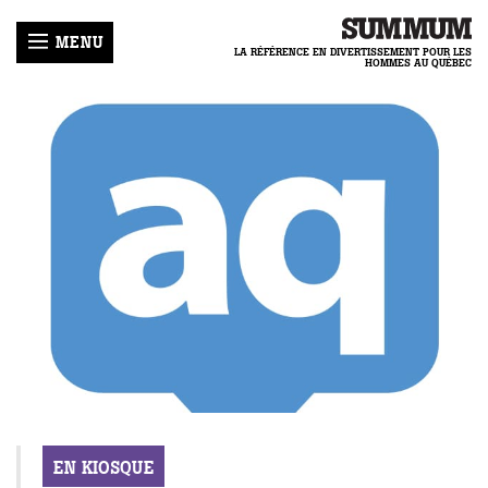
MENU
LA RÉFÉRENCE EN DIVERTISSEMENT POUR LES
HOMMES AU QUÉBEC
LLES
ER
R
-
HRONIQUES
MUM
E
ENIR
IQUE
LOGUES
GIRL
ACTER
COURS
ECETTES
TIQUE
NNEMENT
REAMTEAM
IDENTIALITÉ
EN KIOSQUE