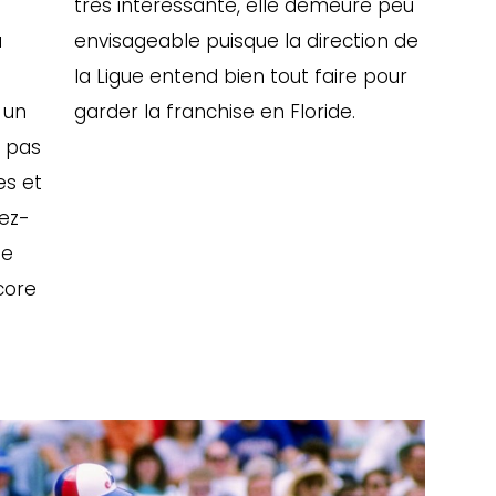
très intéressante, elle demeure peu
a
envisageable puisque la direction de
la Ligue entend bien tout faire pour
 un
garder la franchise en Floride.
t pas
es et
sez-
se
core