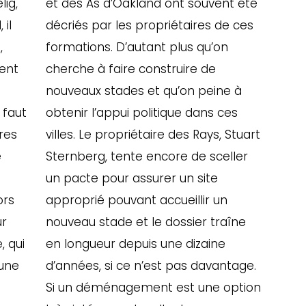
lig,
et des As d’Oakland ont souvent été
 il
décriés par les propriétaires de ces
,
formations. D’autant plus qu’on
ent
cherche à faire construire de
nouveaux stades et qu’on peine à
 faut
obtenir l’appui politique dans ces
ères
villes. Le propriétaire des Rays, Stuart
e
Sternberg, tente encore de sceller
un pacte pour assurer un site
ors
approprié pouvant accueillir un
ur
nouveau stade et le dossier traîne
, qui
en longueur depuis une dizaine
 une
d’années, si ce n’est pas davantage.
Si un déménagement est une option