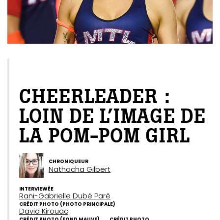
EXCLUSIF WEB
CHEERLEADER :
LOIN DE L’IMAGE DE
LA POM-POM GIRL
CHRONIQUEUR
Nathacha Gilbert
INTERVIEWÉE
Rani-Gabrielle Dubé Paré
CRÉDIT PHOTO (PHOTO PRINCIPALE)
David Kirouac
CRÉDIT PHOTO (FOND MAUVE)
CRÉDIT PHOTO