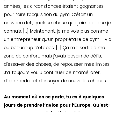
ébec)
années, les circonstances étaient gagnantes
pour faire l’acquisition du gym. C’était un
éphone
nouveau défi, quelque chose que j’aime et que je
connais. […] Maintenant, je me vois plus comme
un entrepreneur qu’un propriétaire de gym. Il y a
s
eu beaucoup d’étapes. […] Ça m’a sorti de ma
s
zone de confort, mais j’avais besoin de défis,
d’essayer des choses, de repousser mes limites.
J’ai toujours voulu continuer de m’améliorer,
d’apprendre et d’essayer de nouvelles choses.
7
Au moment où on se parle, tu es à quelques
jours de prendre l’avion pour l’Europe. Qu’est-
ce que tu t’en vas faire là-bas?
On s’en va