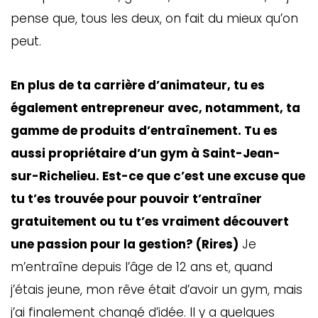
pense que, tous les deux, on fait du mieux qu’on
peut.
En plus de ta carrière d’animateur, tu es
également entrepreneur avec, notamment, ta
gamme de produits d’entraînement. Tu es
aussi propriétaire d’un gym à Saint-Jean-
sur-Richelieu. Est-ce que c’est une excuse que
GAZINE
tu t’es trouvée pour pouvoir t’entraîner
UMMUM
gratuitement ou tu t’es vraiment découvert
une passion pour la gestion? (Rires)
Je
m’entraîne depuis l’âge de 12 ans et, quand
rement
au
j’étais jeune, mon rêve était d’avoir un gym, mais
j’ai finalement changé d’idée. Il y a quelques
bec