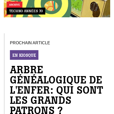
ARCHIVE
TECHNO ANNÉES 70
PROCHAIN ARTICLE
EN KIOSQUE
ARBRE
GAZINE
UMMUM
GÉNÉALOGIQUE DE
L'ENFER: QUI SONT
LES GRANDS
rement
au
PATRONS ?
bec