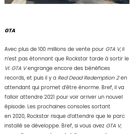
GTA
Avec plus de 100 millions de vente pour
GTA V
, il
n’est pas étonnant que Rockstar tarde à sortir le
VI
.
GTA V
engrange encore des bénéfices
records, et puis il y a
Red Dead Redemption 2
en
GAZINE
attendant qui promet d’être énorme. Bref, il va
UMMUM
falloir attendre 2021 pour voir arriver un nouvel
épisode. Les prochaines consoles sortant
en 2020, Rockstar risque d’attendre que le parc
rement
au
installé se développe. Bref, si vous avez
GTA V
,
bec