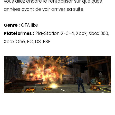
vous allez encore le rentabiliser sur quelques
ébec)
années avant de voir arriver sa suite.
éphone
Genre :
GTA like
Plateformes :
PlayStation 2-3-4, Xbox, Xbox 360,
Xbox One, PC, DS, PSP
s
s
7