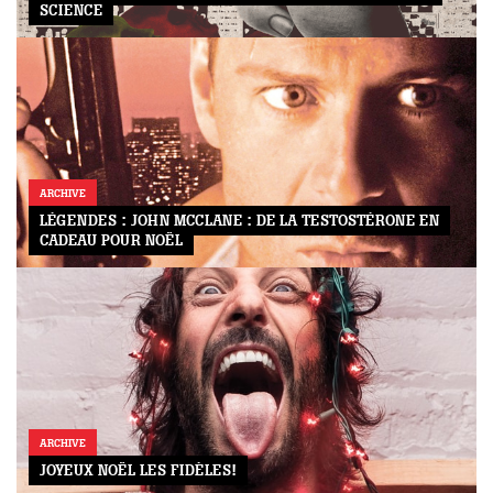
SCIENCE
ARCHIVE
LÉGENDES : JOHN MCCLANE : DE LA TESTOSTÉRONE EN
CADEAU POUR NOËL
ARCHIVE
JOYEUX NOËL LES FIDÈLES!