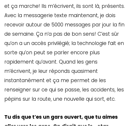
ébec)
et ça marche! Ils m’écrivent, ils sont là, présents.
Avec la messagerie texte maintenant, je dois
recevoir autour de 5000 messages par jour la fin
éphone
de semaine. Ça n’a pas de bon sens! C’est sûr
qu’on a un accès privilégié; la technologie fait en
s
sorte qu’on peut se parler encore plus
s
rapidement qu’avant. Quand les gens
m’écrivent, je leur réponds quasiment
instantanément et ça me permet de les
renseigner sur ce qui se passe, les accidents, les
pépins sur la route, une nouvelle qui sort, etc.
7
Tu dis que t’es un gars ouvert, que tu aimes
aller vers les gens. On dirait que le « star-