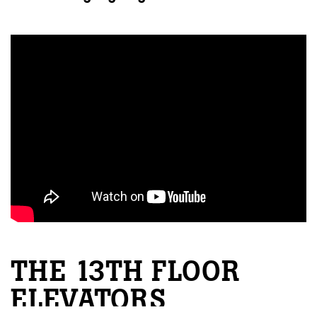
ébec)
éphone
s
s
7
THE 13TH FLOOR
ELEVATORS