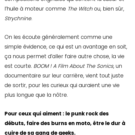
l’huile à moteur comme
The Witch
ou, bien sûr,
Strychnine
.
On les écoute généralement comme une
simple évidence, ce qui est un avantage en soit,
ça nous permet d’aller faire autre chose, la vie
est courte.
BOOM !
A Film About The Sonics
, un
documentaire sur leur carrière, vient tout juste
GAZINE
de sortir, pour les curieux qui auraient une vie
UMMUM
plus longue que la nôtre.
Pour ceux qui aiment : le punk rock des
rement
au
débuts, faire des burns en moto, être le dur à
cuire de sa gang de geeks.
bec