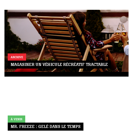
ARCHIVE
MAGASINER UN VÉHICULE RÉCRÉATIF TRACTABLE
GAZINE
UMMUM
rement
À VENIR
au
MR. FREEZE : GELÉ DANS LE TEMPS
bec