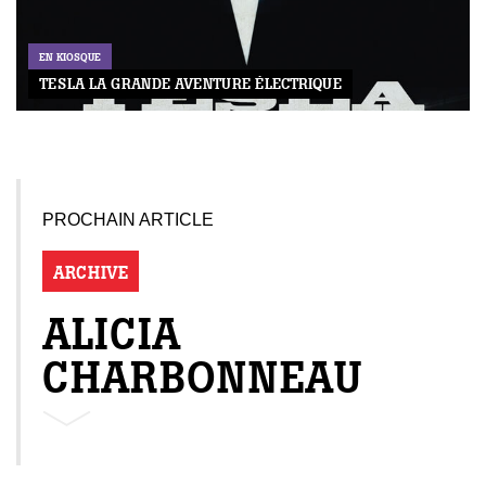
EN KIOSQUE
TESLA LA GRANDE AVENTURE ÉLECTRIQUE
PROCHAIN ARTICLE
ARCHIVE
GAZINE
UMMUM
ALICIA
CHARBONNEAU
rement
au
bec