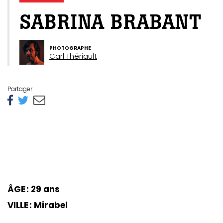
SABRINA BRABANT
PHOTOGRAPHE
Carl Thériault
Partager
GAZINE
UMMUM
ÂGE : 29 ans
rement
au
VILLE : Mirabel
bec