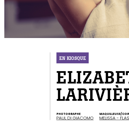
EN KIOSQUE
ELIZABE
LARIVIÈ
PHOTOGRAPHE
MAQUILLEUSE/COI
PAUL DI GIACOMO
MELISSA - FL