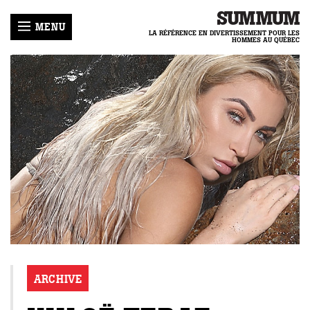
MENU
LA RÉFÉRENCE EN DIVERTISSEMENT POUR LES
HOMMES AU QUÉBEC
LLES
ER
R
-
HRONIQUES
MUM
E
ENIR
IQUE
LOGUES
GIRL
ACTER
COURS
ECETTES
TIQUE
NNEMENT
REAMTEAM
IDENTIALITÉ
ARCHIVE