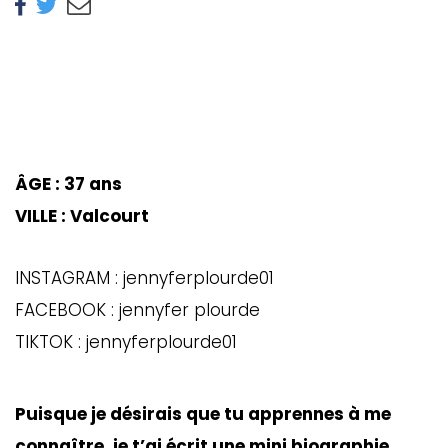
ÂGE : 37 ans
VILLE : Valcourt
INSTAGRAM : jennyferplourde01
FACEBOOK : jennyfer plourde
TIKTOK : jennyferplourde01
Puisque je désirais que tu apprennes à me
connaître, je t’ai écrit une mini biographie.