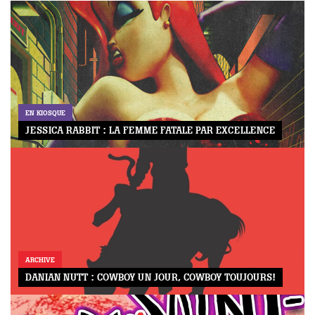
EN KIOSQUE
JESSICA RABBIT : LA FEMME FATALE PAR EXCELLENCE
GAZINE
UMMUM
ARCHIVE
rement
DANIAN NUTT : COWBOY UN JOUR, COWBOY TOUJOURS!
au
bec