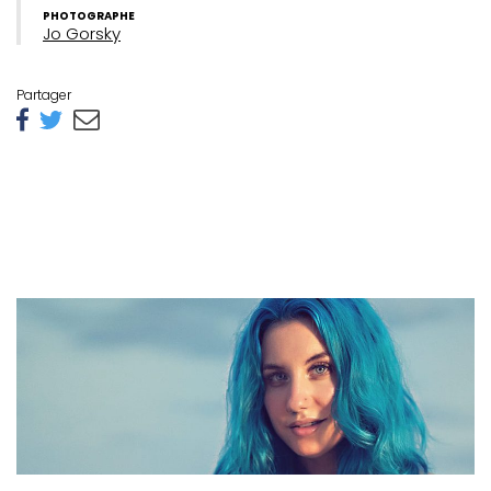
ébec)
PHOTOGRAPHE
Jo Gorsky
éphone
Partager
s
s
7