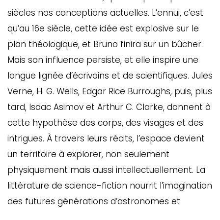
ébec)
siècles nos conceptions actuelles. L’ennui, c’est
qu’au 16e siècle, cette idée est explosive sur le
éphone
plan théologique, et Bruno finira sur un bûcher.
Mais son influence persiste, et elle inspire une
longue lignée d’écrivains et de scientifiques. Jules
s
Verne, H. G. Wells, Edgar Rice Burroughs, puis, plus
s
tard, Isaac Asimov et Arthur C. Clarke, donnent à
cette hypothèse des corps, des visages et des
intrigues. À travers leurs récits, l’espace devient
un territoire à explorer, non seulement
physiquement mais aussi intellectuellement. La
7
littérature de science-fiction nourrit l’imagination
des futures générations d’astronomes et
d’ingénieurs, et elle garde vivante cette question