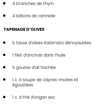
4 branches de thym
4 bâtons de cannelle
TAPENADE D’OLIVES
½ tasse d’olives Kalamata dénoyautées
1 filet d’anchois dans l’huile
½ gousse d’ail hachée
1 c. à soupe de câpres rincées et
égouttées
1 c. à thé d’origan sec