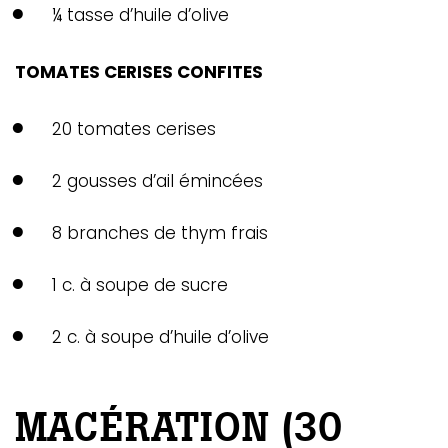
¼ tasse d’huile d’olive
TOMATES CERISES CONFITES
20 tomates cerises
2 gousses d’ail émincées
8 branches de thym frais
GAZINE
1 c. à soupe de sucre
UMMUM
2 c. à soupe d’huile d’olive
rement
au
MACÉRATION (30
bec