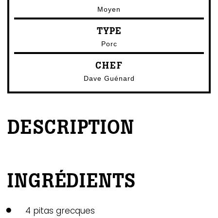
Moyen
TYPE
Porc
CHEF
Dave Guénard
DESCRIPTION
INGRÉDIENTS
4 pitas grecques