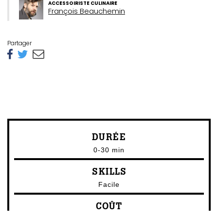
ACCESSOIRISTE CULINAIRE
ébec)
François Beauchemin
éphone
Partager
s
s
DURÉE
0-30 min
SKILLS
7
Facile
COÛT