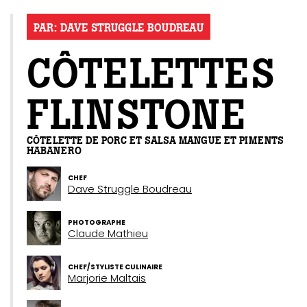
PAR:
DAVE STRUGGLE BOUDREAU
CÔTELETTES
FLINSTONE
CÔTELETTE DE PORC ET SALSA MANGUE ET PIMENTS
HABANERO
CHEF
GAZINE
Dave Struggle Boudreau
UMMUM
PHOTOGRAPHE
Claude Mathieu
rement
CHEF/STYLISTE CULINAIRE
Marjorie Maltais
au
bec