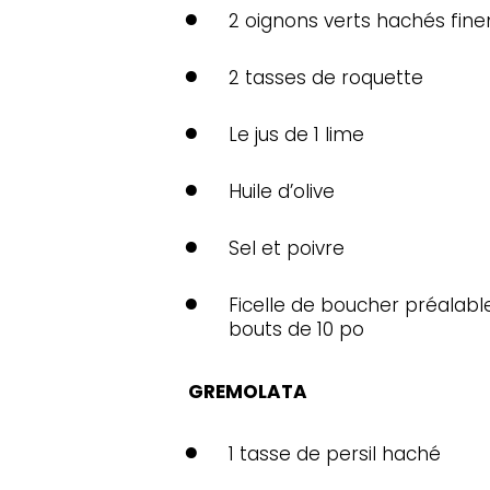
2 oignons verts hachés fin
2 tasses de roquette
Le jus de 1 lime
Huile d’olive
Sel et poivre
Ficelle de boucher préalab
bouts de 10 po
GREMOLATA
1 tasse de persil haché