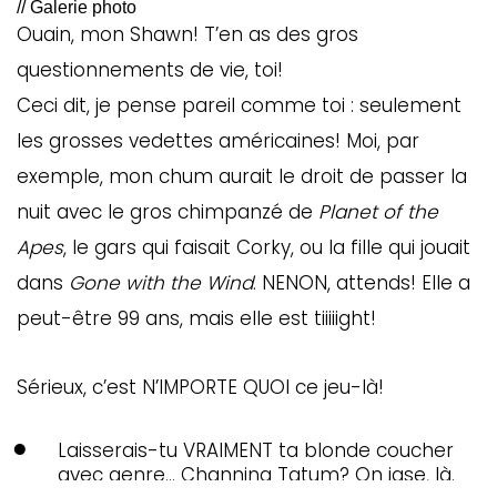
// Galerie photo
ébec)
Ouain, mon Shawn! T’en as des gros
questionnements de vie, toi!
éphone
Ceci dit, je pense pareil comme toi : seulement
les grosses vedettes américaines! Moi, par
exemple, mon chum aurait le droit de passer la
s
nuit avec le gros chimpanzé de
Planet of the
s
Apes
, le gars qui faisait Corky, ou la fille qui jouait
dans
Gone with the Wind
. NENON, attends! Elle a
peut-être 99 ans, mais elle est tiiiiight!
Sérieux, c’est N’IMPORTE QUOI ce jeu-là!
7
Laisserais-tu VRAIMENT ta blonde coucher
avec genre… Channing Tatum? On jase, là.