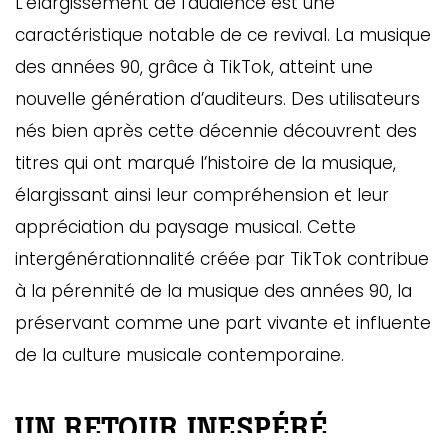
L’élargissement de l’audience est une
ébec)
caractéristique notable de ce revival. La musique
des années 90, grâce à TikTok, atteint une
éphone
nouvelle génération d’auditeurs. Des utilisateurs
nés bien après cette décennie découvrent des
titres qui ont marqué l’histoire de la musique,
s
s
élargissant ainsi leur compréhension et leur
appréciation du paysage musical. Cette
intergénérationnalité créée par TikTok contribue
à la pérennité de la musique des années 90, la
préservant comme une part vivante et influente
de la culture musicale contemporaine.
7
UN RETOUR INESPÉRÉ