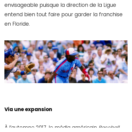
ébec)
envisageable puisque la direction de la Ligue
entend bien tout faire pour garder la franchise
en Floride.
éphone
s
s
7
Via une expansion
À l’automne 2017, le média américain
Baseball