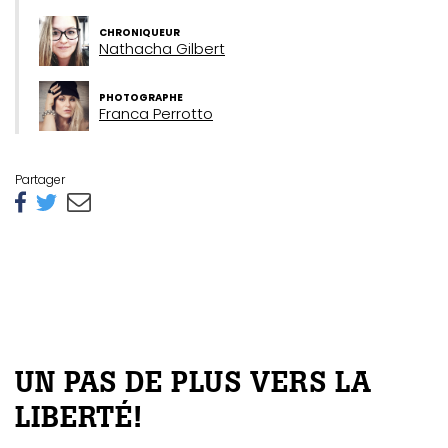
ébec)
CHRONIQUEUR
Nathacha Gilbert
éphone
PHOTOGRAPHE
Franca Perrotto
s
Partager
s
7
UN PAS DE PLUS VERS LA
LIBERTÉ!