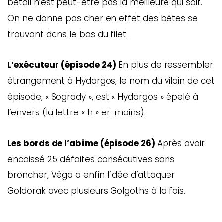
bétail n’est peut-être pas la meilleure qui soit.
ébec)
On ne donne pas cher en effet des bêtes se
trouvant dans le bas du filet.
éphone
L’exécuteur (épisode 24)
En plus de ressembler
étrangement à Hydargos, le nom du vilain de cet
s
s
épisode, « Sogrady », est « Hydargos » épelé à
l’envers (la lettre « h » en moins).
Les bords de l’abîme (épisode 26)
Après avoir
encaissé 25 défaites consécutives sans
broncher, Véga a enfin l’idée d’attaquer
7
Goldorak avec plusieurs Golgoths à la fois.