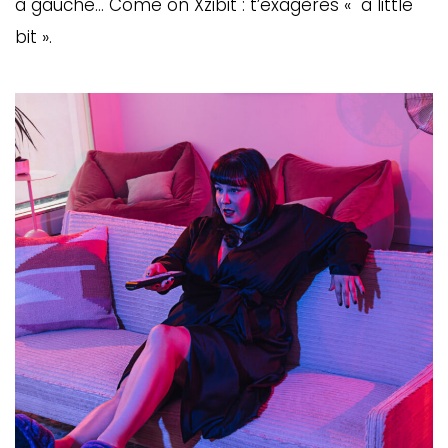
à gauche… Come on Xzibit : t’exagères « a little
bit ».