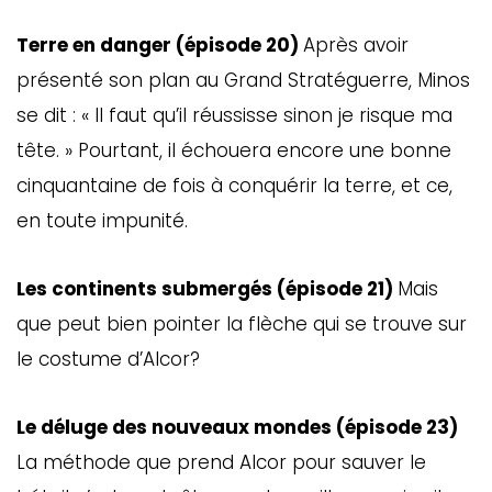
Terre en danger (épisode 20)
Après avoir
présenté son plan au Grand Stratéguerre, Minos
se dit : « Il faut qu’il réussisse sinon je risque ma
tête. » Pourtant, il échouera encore une bonne
cinquantaine de fois à conquérir la terre, et ce,
en toute impunité.
Les continents submergés (épisode 21)
Mais
GAZINE
UMMUM
que peut bien pointer la flèche qui se trouve sur
le costume d’Alcor?
Le déluge des nouveaux mondes (épisode 23)
rement
au
La méthode que prend Alcor pour sauver le
bec