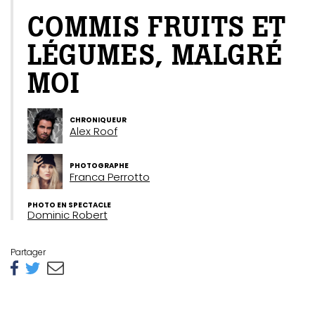
COMMIS FRUITS ET
LÉGUMES, MALGRÉ
MOI
CHRONIQUEUR
Alex Roof
PHOTOGRAPHE
Franca Perrotto
PHOTO EN SPECTACLE
Dominic Robert
Partager