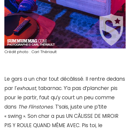
Crédit photo : Carl Thériault
Le gars a un char tout décâlissé. Il rentre dedans
par l’
exhaust
, tabarnac. Y’a pas d’plancher pis
pour le partir, faut qu’y court un peu comme
dans
The
Flinstones
. T’sais, juste une p’tite
« swing ». Son char a pus UN CÂLISSE DE MIROIR
PIS Y ROULE QUAND MÊME AVEC. Pis toi, le