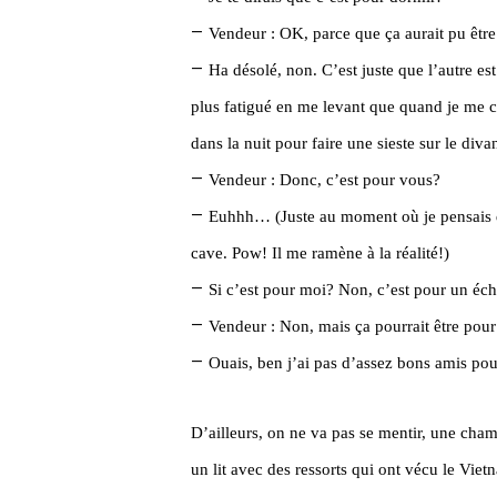
–
Vendeur : OK, parce que ça aurait pu êt
–
Ha désolé, non. C’est juste que l’autre es
plus fatigué en me levant que quand je me c
dans la nuit pour faire une sieste sur le diva
–
Vendeur : Donc, c’est pour vous?
–
Euhhh… (Juste au moment où je pensais qu
cave. Pow! Il me ramène à la réalité!)
–
Si c’est pour moi? Non, c’est pour un éc
–
Vendeur : Non, mais ça pourrait être po
–
Ouais, ben j’ai pas d’assez bons amis po
D’ailleurs, on ne va pas se mentir, une cham
un lit avec des ressorts qui ont vécu le Vie