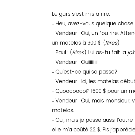
Le gars s’est mis à rire.
Heu, avez-vous quelque chose 
–
Vendeur : Oui, un fou rire. Atten
–
un matelas à 300 $. (
Rires
)
Paul : (
Rires
) Lui as-tu fait la
jo
–
Vendeur : Ouiiiiiiiiii!
–
Qu’est-ce qui se passe?
–
Vendeur : Ici, les matelas début
–
Quoooooooi? 1600 $ pour un m
–
Vendeur : Oui, mais monsieur, vo
–
matelas.
Oui, mais je passe aussi l’autr
–
elle m’a coûté 22 $. Pis j’appréc