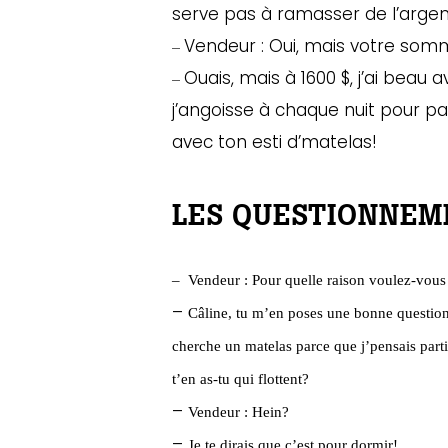
serve pas à ramasser de l’argent
Vendeur : Oui, mais votre somm
–
Ouais, mais à 1600 $, j’ai beau 
–
j’angoisse à chaque nuit pour pa
avec ton esti d’matelas!
LES QUESTIONNEM
–
Vendeur : Pour quelle raison voulez-vous
–
Câline, tu m’en poses une bonne question-
cherche un matelas parce que j’pensais parti
t’en as-tu qui flottent?
–
Vendeur : Hein?
–
Je te dirais que c’est pour dormir!