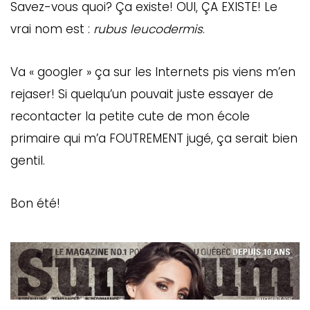
Savez-vous quoi? Ça existe! OUI, ÇA EXISTE! Le
ébec)
vrai nom est :
rubus leucodermis
.
éphone
Va « googler » ça sur les Internets pis viens m’en
rejaser! Si quelqu’un pouvait juste essayer de
recontacter la petite cute de mon école
s
s
primaire qui m’a FOUTREMENT jugé, ça serait bien
gentil.
Bon été!
7