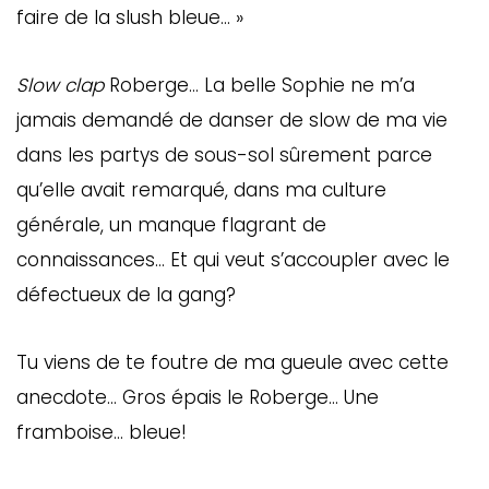
faire de la slush bleue… »
Slow clap
Roberge… La belle Sophie ne m’a
jamais demandé de danser de slow de ma vie
dans les partys de sous-sol sûrement parce
qu’elle avait remarqué, dans ma culture
générale, un manque flagrant de
connaissances… Et qui veut s’accoupler avec le
défectueux de la gang?
GAZINE
UMMUM
Tu viens de te foutre de ma gueule avec cette
anecdote… Gros épais le Roberge… Une
rement
framboise… bleue!
au
bec