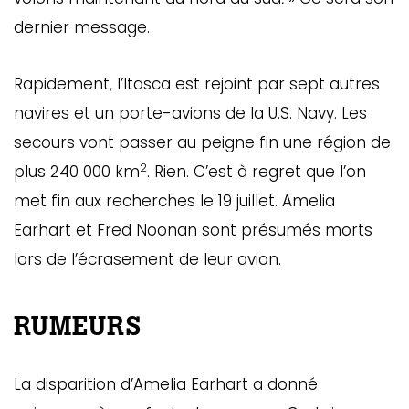
dernier message.
Rapidement, l’Itasca est rejoint par sept autres
navires et un porte-avions de la U.S. Navy. Les
secours vont passer au peigne fin une région de
2
plus 240 000 km
. Rien. C’est à regret que l’on
met fin aux recherches le 19 juillet. Amelia
Earhart et Fred Noonan sont présumés morts
GAZINE
lors de l’écrasement de leur avion.
UMMUM
RUMEURS
rement
au
La disparition d’Amelia Earhart a donné
bec