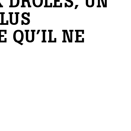
X DRÔLES, UN
LUS
E QU’IL NE