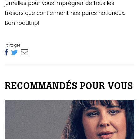
jumelles pour vous imprégner de tous les
trésors que contiennent nos parcs nationaux.
Bon roadtrip!
Partager
GAZINE
RECOMMANDÉS POUR VOUS
UMMUM
rement
au
bec