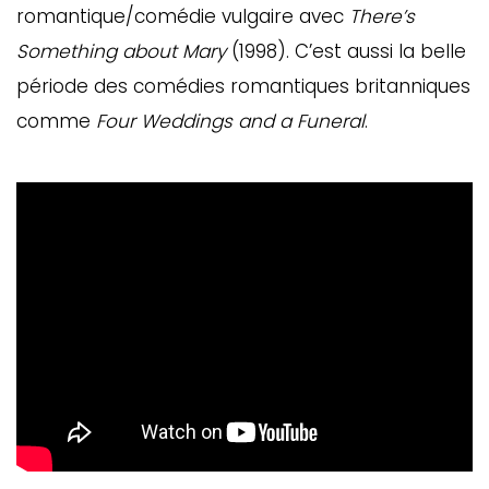
romantique/comédie vulgaire avec
There’s
Something about Mary
(1998). C’est aussi la belle
période des comédies romantiques britanniques
comme
Four Weddings and a Funeral
.