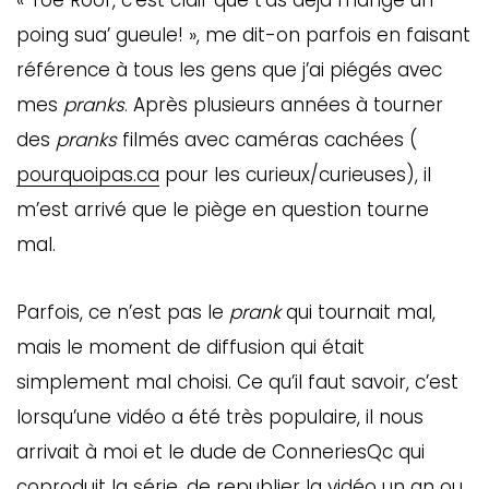
« Toé Roof, c’est clair que t’as déjà mangé un
poing sua’ gueule! », me dit-on parfois en faisant
référence à tous les gens que j’ai piégés avec
mes
pranks
. Après plusieurs années à tourner
des
pranks
filmés avec caméras cachées (
pourquoipas.ca
pour les curieux/curieuses), il
m’est arrivé que le piège en question tourne
mal.
Parfois, ce n’est pas le
prank
qui tournait mal,
mais le moment de diffusion qui était
simplement mal choisi. Ce qu’il faut savoir, c’est
lorsqu’une vidéo a été très populaire, il nous
arrivait à moi et le dude de ConneriesQc qui
coproduit la série, de republier la vidéo un an ou