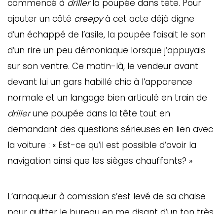
commencé à
driller
la poupée dans tête. Pour
ébec)
ajouter un côté
creepy
à cet acte déjà digne
d’un échappé de l’asile, la poupée faisait le son
éphone
d’un rire un peu démoniaque lorsque j’appuyais
sur son ventre. Ce matin-là, le vendeur avant
devant lui un gars habillé chic à l’apparence
s
s
normale et un langage bien articulé en train de
driller
une poupée dans la tête tout en
demandant des questions sérieuses en lien avec
la voiture : « Est-ce qu’il est possible d’avoir la
navigation ainsi que les sièges chauffants? »
7
L’arnaqueur à comission s’est levé de sa chaise
pour quitter le bureau en me disant d’un ton très