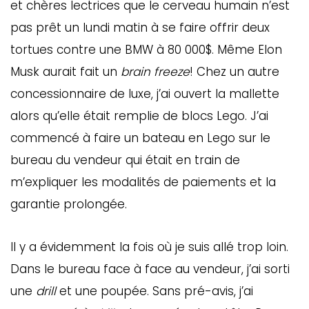
et chères lectrices que le cerveau humain n’est
pas prêt un lundi matin à se faire offrir deux
tortues contre une BMW à 80 000$. Même Elon
Musk aurait fait un
brain freeze
! Chez un autre
concessionnaire de luxe, j’ai ouvert la mallette
alors qu’elle était remplie de blocs Lego. J’ai
commencé à faire un bateau en Lego sur le
bureau du vendeur qui était en train de
m’expliquer les modalités de paiements et la
GAZINE
UMMUM
garantie prolongée.
Il y a évidemment la fois où je suis allé trop loin.
rement
Dans le bureau face à face au vendeur, j’ai sorti
au
une
drill
et une poupée. Sans pré-avis, j’ai
bec