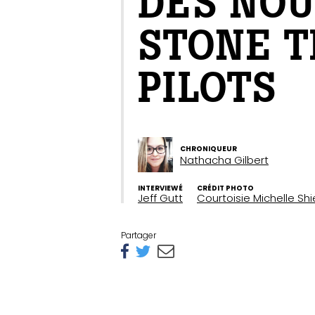
DES NOU
STONE 
PILOTS
CHRONIQUEUR
Nathacha Gilbert
INTERVIEWÉ
CRÉDIT PHOTO
Jeff Gutt
Courtoisie Michelle Shi
Partager