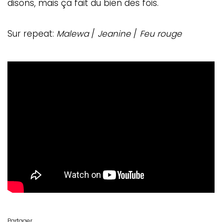
disons, mais ça fait du bien des fois.
Sur repeat:
Malewa
/
Jeanine
/
Feu rouge
Partager