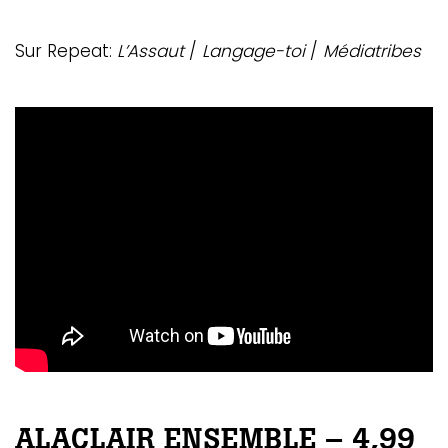
Sur Repeat:
L’Assaut
/
Langage-toi
/
Médiatribes
ALACLAIR ENSEMBLE – 4,99