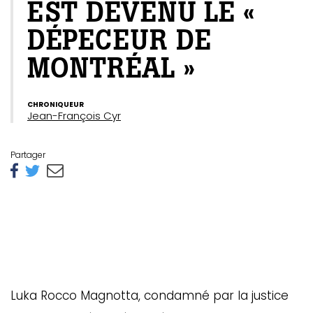
EST DEVENU LE «
DÉPECEUR DE
MONTRÉAL »
CHRONIQUEUR
Jean-François Cyr
Partager
GAZINE
UMMUM
rement
au
Luka Rocco Magnotta, condamné par la justice
bec