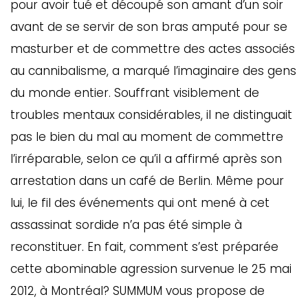
pour avoir tué et découpé son amant d’un soir
ébec)
avant de se servir de son bras amputé pour se
masturber et de commettre des actes associés
éphone
au cannibalisme, a marqué l’imaginaire des gens
du monde entier. Souffrant visiblement de
troubles mentaux considérables, il ne distinguait
s
s
pas le bien du mal au moment de commettre
l’irréparable, selon ce qu’il a affirmé après son
arrestation dans un café de Berlin. Même pour
lui, le fil des événements qui ont mené à cet
assassinat sordide n’a pas été simple à
7
reconstituer. En fait, comment s’est préparée
cette abominable agression survenue le 25 mai
2012, à Montréal? SUMMUM vous propose de